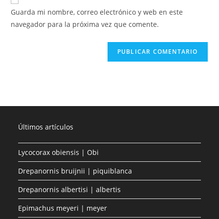
Guarda mi nombre, correo electrónico y web en este
navegador para la próxima vez que comente.
Últimos artículos
Lycocorax obiensis | Obi
Drepanornis bruijnii | piquiblanca
Drepanornis albertisi | albertis
Epimachus meyeri | meyer