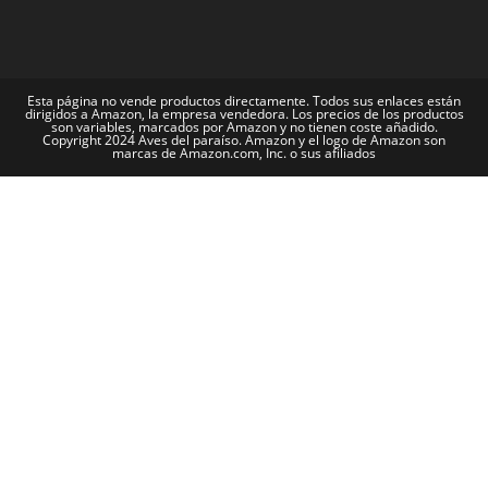
Esta página no vende productos directamente. Todos sus enlaces están
dirigidos a Amazon, la empresa vendedora. Los precios de los productos
son variables, marcados por Amazon y no tienen coste añadido.
Copyright 2024 Aves del paraíso. Amazon y el logo de Amazon son
marcas de Amazon.com, Inc. o sus afiliados